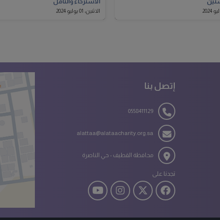
سنين
الاسترخاء والتأمل
الاثنين، 01 يوليو 2024
إتصل بنا
0558411129
alattaa@alataacharity.org.sa
محافظة القطيف - حي الناصرة
تجدنا على