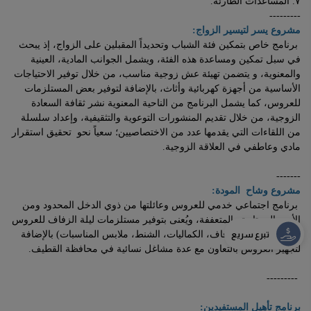
٧. المساعدات الطارئة.
---------
مشروع يسر لتيسير الزواج:
برنامج خاص بتمكين فئة الشباب وتحديداً المقبلين على الزواج، إذ يبحث
في سبل تمكين ومساعدة هذه الفئة، ويشمل الجوانب المادية، العينية
والمعنوية، و يتضمن تهيئة عش زوجية مناسب، من خلال توفير الاحتياجات
الأساسية من أجهزة كهربائية وأثاث، بالإضافة لتوفير بعض المستلزمات
للعروس، كما يشمل البرنامج من الناحية المعنوية نشر ثقافة السعادة
الزوجية، من خلال تقديم المنشورات التوعوية والتثقيفية، وإعداد سلسلة
من اللقاءات التي يقدمها عدد من الاختصاصيين؛ سعياً نحو تحقيق استقرار
مادي وعاطفي في العلاقة الزوجية.
-------
مشروع وشاح المودة:
برنامج اجتماعي خدمي للعروس وعائلتها من ذوي الدخل المحدود ومن
الأسر المحتاجة والمتعففة، ويُعنى بتوفير مستلزمات ليلة الزفاف للعروس
وذويها، (فستان الزفاف، الكماليات، الشنط، ملابس المناسبات) بالإضافة
تبرع سريع
لتجهيز العروس بالتعاون مع عدة مشاغل نسائية في محافظة القطيف.
---------
برنامج تأهيل المستفيدين: