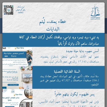
×
0
جمعية العطاء النسائية الأهلية
البرامج الاجتماعية
برامج متنوعة تجمع بين جانب الرعاية لسد احتياجات الأسر المتعففة والمستفيدة،
والجانب التنموي حيث العمل على تمكين الأسر للنهوض بالمستوى الإقتصادي وضمان
الاستقرار المعيشي
الرئيسية
البرامج الاجتماعية
مشروع عون: