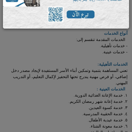
مشروع رعاية تكاملية، محورها الأساس سد احتياجات الأسر المحتاجة
والمتعففة، كما يتضمن المشروع جوانب تنموية أخرى، سعياً نحو التمكين
الأسري؛ للنهوض بالمستوى الاقتصادي الذي يضمن حياة كريمة لأفراد
الأسرة.
أنواع الخدمات
الخدمات المقدمة تنقسم إلى:
- خدمات تأهيلية.
- خدمات عينية.
الخدمات التأهيلية:
تعني المساهمة بتنمية وتمكين أبناء الأسر المستفيدة لإيجاد مصدر دخل
إضافي، أو فرص مهنية يندرج تحتها التحفيز لإكمال التعليم، أو التدريب
المهني.
الخدمات العينية :
١. خدمة الإعانة الغذائية الدورية.
٢. خدمة إعانة شهر رمضان الكريم.
٣. خدمة كسوة العيدين.
٤. خدمة الحقيبة المدرسية.
٥. خدمة عيدية الأطفال.
٦. خدمة معونة الشتاء.