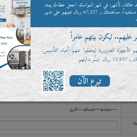
طالب
صباحية
مسائية
أخرى
اد