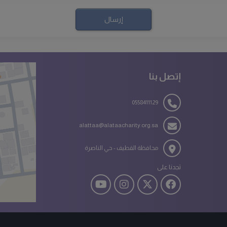
إتصل بنا
0558411129
alattaa@alataacharity.org.sa
محافظة القطيف - حي الناصرة
تجدنا على