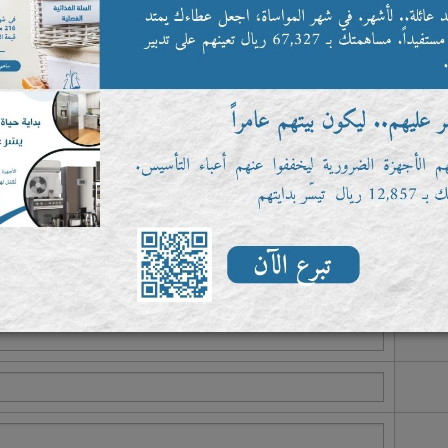
يرجى ادخال التاريخ بالميلادي