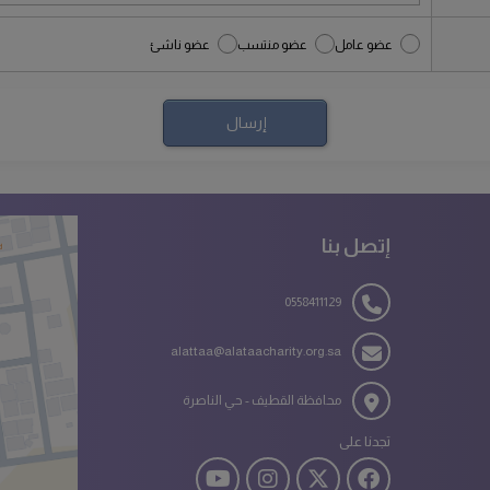
عضو عامل
عضو منتسب
عضو ناشئ
إتصل بنا
0558411129
alattaa@alataacharity.org.sa
محافظة القطيف - حي الناصرة
تجدنا على